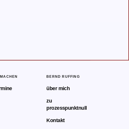
TMACHEN
BERND RUFFING
rmine
über mich
zu
prozesspunktnull
Kontakt