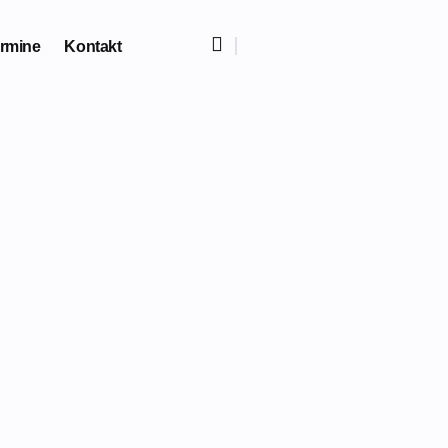

rmine
Kontakt