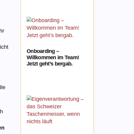
hr
icht
Onboarding –
Willkommen im Team!
Jetzt geht’s bergab.
lle
ch
en