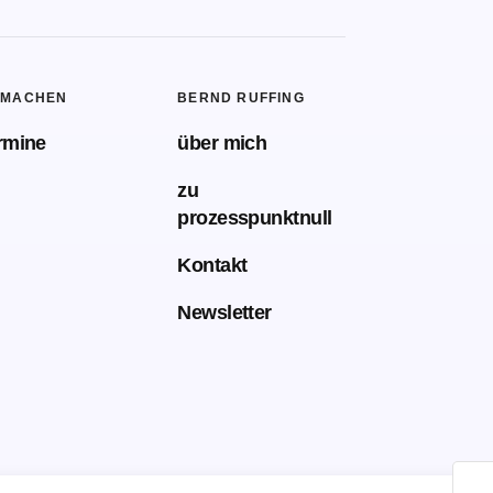
TMACHEN
BERND RUFFING
rmine
über mich
zu
prozesspunktnull
Kontakt
Newsletter
🌙