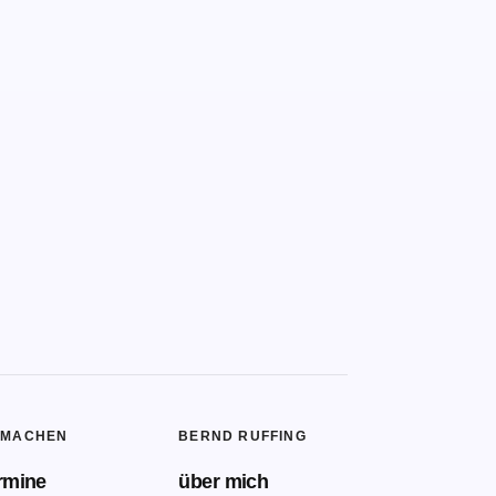
TMACHEN
BERND RUFFING
rmine
über mich