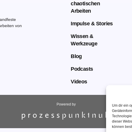
chaotischen
Arbeiten
handfeste
Impulse & Stories
rbeiten von
Wissen &
Werkzeuge
Blog
Podcasts
Videos
Powered by
Um dir ein o
Geräteinfor
Technologien
dieser Websi
können best